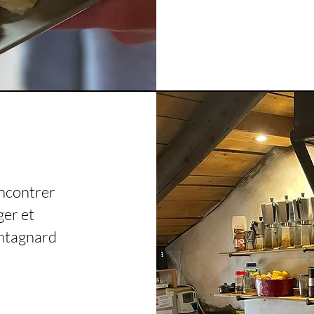
ncontrer
ger et
ntagnard
.