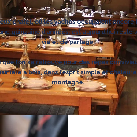
ieux chalet, où les vaches occupaient encore 
a une quinzaine d’années, est aujourd’hui resté l
vie et de partage.
ci que l’on se retrouve pour des repas convivia
isinière à bois, dans l’esprit simple et chaleur
montagne.