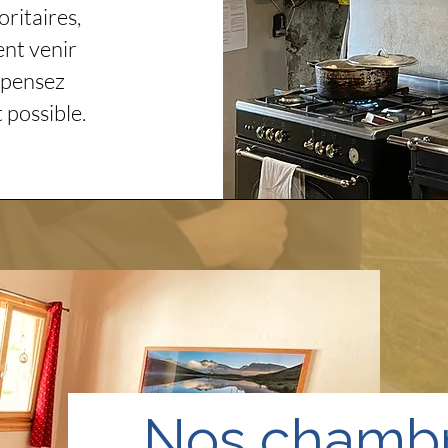
ritaires,
ent venir
, pensez
 possible.
Nos chamb