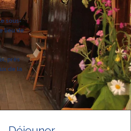
le sous-
e lieu de
ux, près
eux de la
Déjeuner