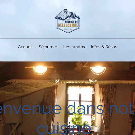
Accueil
Séjourner
Les randos
Infos & Résas
envenue dans not
cuisine