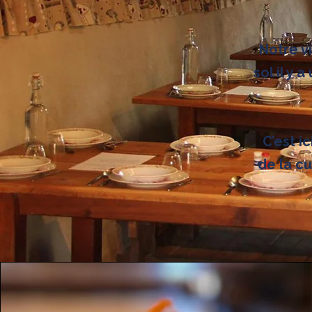
Notre v
sol il y 
C’est i
de la cu