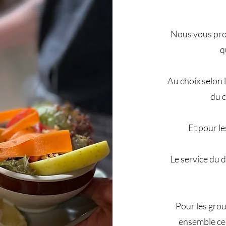
Nous vous prop
q
Au choix selon l
du c
Et pour le
​Le service du
​Pour les gro
ensemble ce 